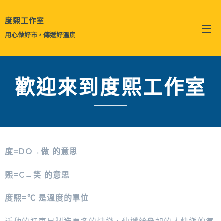
度熙工作室
選單
用心做好市，傳遞好溫度
歡迎來到度熙工作室
度=DO→做 的意思
熙=C→笑 的意思
度熙=℃ 是溫度的單位