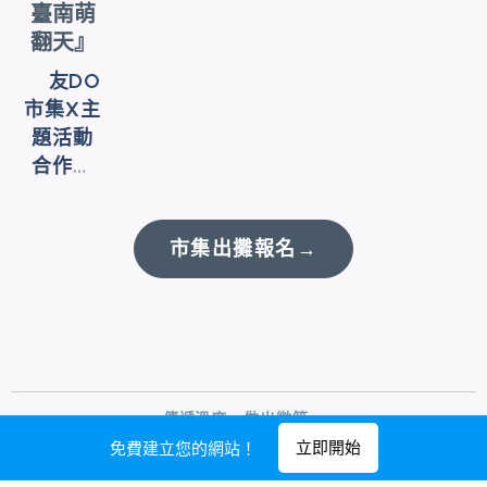
臺南萌
翻天』
❇︎友DO
市集X主
題活動
合作市
集 ~邀請
您一起
市集出攤報名→
出攤吧!
❇︎
傳遞溫度，做出微笑。
立即開始
免費建立您的網站！
由
Webnode
提供技術支援