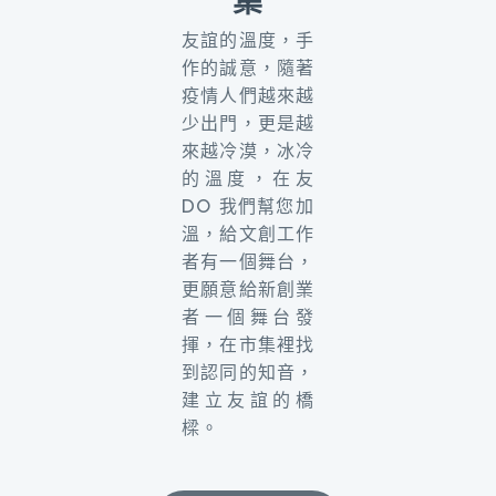
集
友誼的溫度，手
作的誠意，隨著
疫情人們越來越
少出門，更是越
來越冷漠，冰冷
的溫度，在友
DO 我們幫您加
溫，給文創工作
者有一個舞台，
更願意給新創業
者一個舞台發
揮，在市集裡找
到認同的知音，
建立友誼的橋
樑。